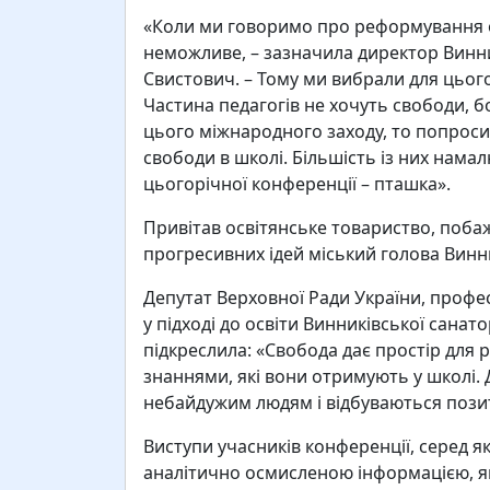
«Коли ми говоримо про реформування о
неможливе, – зазначила директор Винни
Свистович. – Тому ми вибрали для цього
Частина педагогів не хочуть свободи, б
цього міжнародного заходу, то попроси
свободи в школі. Більшість із них нама
цьогорічної конференції – пташка».
Привітав освітянське товариство, поба
прогресивних ідей міський голова Винн
Депутат Верховної Ради України, проф
у підході до освіти Винниківської санато
підкреслила: «Свобода дає простір для 
знаннями, які вони отримують у школі. 
небайдужим людям і відбуваються позит
Виступи учасників конференції, серед я
аналітично осмисленою інформацією, я