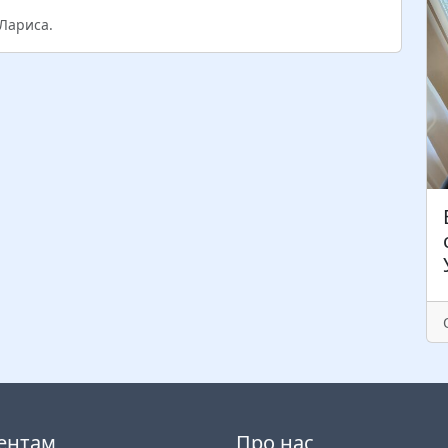
 Лариса.
ентам
Про нас