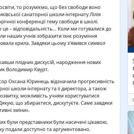
світи, то розуміємо, що без свободи воно
ківської санаторної школи-інтернату Лілія
річної конференції тему свободи в школі.
1
о це – відповідальність… Коли ми готувалися до
у
ли наших учнів зобразити їхнє розуміння
с
лювала крила. Завдяки цьому з’явився символ
У
п
с
жавши плідних дискусій, народження нових
ик Володимир Квурт.
есор Оксана Юринець відзначила прогресивність
рної школи-інтернату та її директора, а також
розвитку, можливість учням користуватися
Дякую, що збираєтеся, дискутуєте. Саме завдяки
ивні зміни».
ких були представники були насичені цікавою,
ку подали доступно та аргументовано.