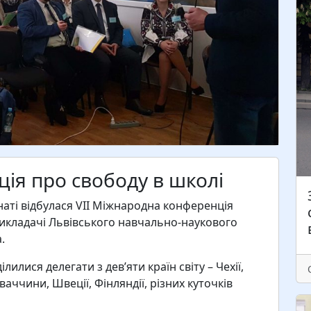
У
п
н
«
ф
р
ія про свободу в школі
Л
п
наті відбулася VII Міжнародна конференція
п
 викладачі Львівського навчально-наукового
.
илися делегати з дев’яти країн світу – Чехії,
ваччини, Швеції, Фінляндії, різних куточків