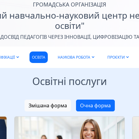
ГРОМАДСЬКА ОРГАНІЗАЦІЯ
ий навчально-науковий центр н
освіти"
ОСВІД ПЕДАГОГІВ ЧЕРЕЗ ІННОВАЦІЇ, ЦИФРОВІЗАЦІЮ ТА
та
Запрошуємо на навчання на бюджетну та
П
ФІКАЦІЇ
ОСВІТА
НАУКОВА РОБОТА
ПРОЄКТИ
ім
контрактну форму навчання за освітнім
3
рівнем АСПІРАНТ
з
Читати більше
Освітні послуги
Змішана форма
Очна форма