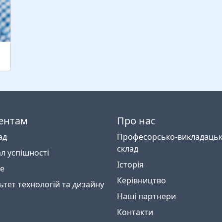
ентам
Про нас
ад
Професорсько-викладаць
склад
л успішності
Історія
e
Керівництво
ьтет технологій та дизайну
Наші партнери
Контакти