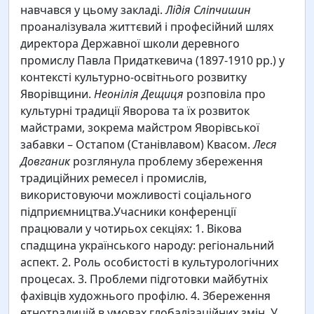
навчався у цьому закладі.
Лідія Сліпчишин
проаналізувала життєвий і професійний шлях
директора Державної школи деревного
промислу Павла Придаткевича (1897-1910 рр.) у
контексті культурно-освітнього розвитку
Яворівщини.
Неонілія Дещиця
розповіла про
культурні традиції Яворова та їх розвиток
майстрами, зокрема майстром Яворівської
забавки – Остапом (Станівлавом) Квасом.
Леся
Довганик
розглянула проблему збереження
традиційних ремесел і промислів,
використовуючи можливості соціального
підприємництва.Учасники конференції
працювали у чотирьох секціях: 1. Вікова
спадщина українського народу: регіональний
аспект. 2. Роль особистості в культурологічних
процесах. 3. Проблеми підготовки майбутніх
фахівців художнього профілю. 4. Збереження
етнотрадицій в умовах глобалізаційних змін. У