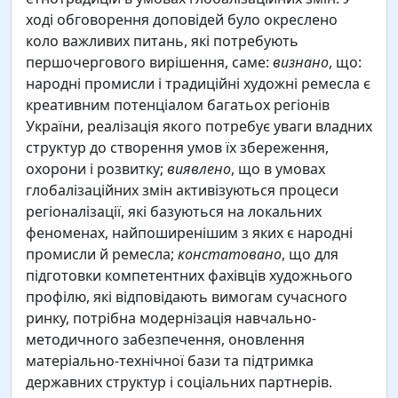
ході обговорення доповідей було окреслено
коло важливих питань, які потребують
першочергового вирішення, саме:
визнано
, що:
народні промисли і традиційні художні ремесла є
креативним потенціалом багатьох регіонів
України, реалізація якого потребує уваги владних
структур до створення умов їх збереження,
охорони і розвитку;
виявлено
, що в умовах
глобалізаційних змін активізуються процеси
регіоналізації, які базуються на локальних
феноменах, найпоширенішим з яких є народні
промисли й ремесла;
констатовано
, що для
підготовки компетентних фахівців художнього
профілю, які відповідають вимогам сучасного
ринку, потрібна модернізація навчально-
методичного забезпечення, оновлення
матеріально-технічної бази та підтримка
державних структур і соціальних партнерів.