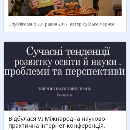
Читати більше
Опубліковано 30 Травня 2017, автор Кубська Лариса.
Авторський курс Ірини Матійків «Теорія та
практика розробки і проведення соціально-
психологічних тренінгів». Цілі: ознайомитися з
теорією тренінгової діяльності; оволодіти дієвими
методами, техніками, інструментами роботи
тренера; здобути навички створювати авторські
Відбулася VI Міжнародна науково-
тренінги…
практична інтернет-конференція,