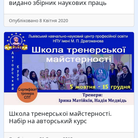
видано збірник наукових праць
Читати більше
Опубліковано 8 Квітня 2020
Колектив Львівського навчально-наукового
центру професійної освіти НПУ ім. М.П.
Драгоманова щиро вітає з ювілеєм старшого
бібліотекаря Лідію Володимирівну Яницьку.
Прийміть наші сердечні вітання, шановна Лідіє
Володимрівно, й побажання міцного здоров’я,…
Школа тренерської майстерності.
Читати більше
Набір на авторський курс