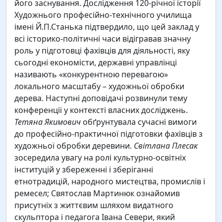
його заснування. Дослідження 120-річної історії
Художнього професійно-технічного училища
імені Й.П.Станька підтвердило, що цей заклад у
всі історико-політичні часи відігравав значну
роль у підготовці фахівців для діяльності, яку
сьогодні економісти, державні управлінці
називають «конкурентною перевагою»
локального масштабу – художньої обробки
дерева. Наступні доповідачі розвинули тему
конференції у контексті власних досліджень.
Тетяна Якимович
обґрунтувала сучасні вимоги
до професійно-практичної підготовки фахівців з
художньої обробки деревини.
Світлана Плесак
зосередила увагу на ролі культурно-освітніх
інституцій у збереженні і зберіганні
етнотрадицій, народного мистецтва, промислів і
ремесел; Святослав Мартинюк ознайомив
присутніх з життєвим шляхом видатного
скульптора і педагога Івана Севери, який