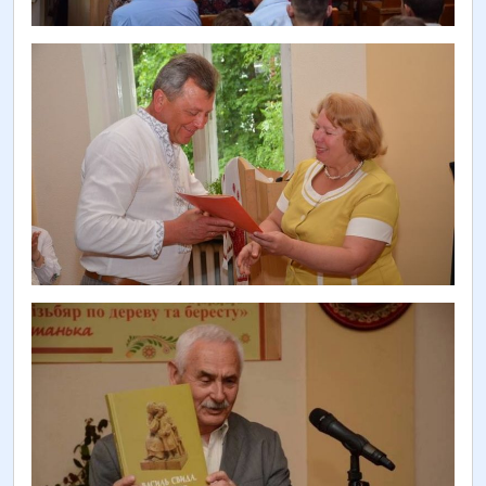
У Львівському навчально-науковому центрі
професійної освіти НПУ імені М. П. Драгоманова
відбулася VI Міжнародна науково-практична
інтернет-конференція «Сучасні тенденції розвитку
освіти й науки: проблеми та перспективи», за
результатами якої підготовлено шостий…