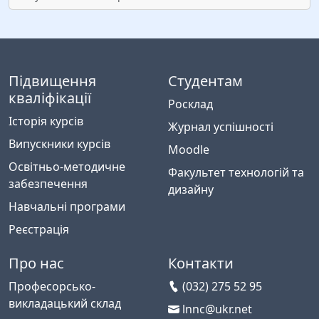
Підвищення
Студентам
кваліфікації
Росклад
Історія курсів
Журнал успішності
Випускники курсів
Moodle
Освітньо-методичне
Факультет технологій та
забезпечення
дизайну
Навчальні програми
Реєстрація
Про нас
Контакти
Професорсько-
(032) 275 52 95
викладацький склад
lnnc@ukr.net