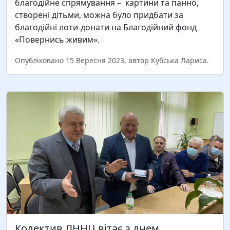
Павловичу, зичимо вам енергійності, стійкості
благодійне спрямування – картини та панно,
духу, наснаги, реалізації планів і нових ідей….
створені дітьми, можна було придбати за
благодійні лоти-донати на Благодійний фонд
«Повернись живим».
Читати більше
Опубліковано 15 Вересня 2023, автор Кубська Лариса.
Директор Львівського навчально-наукового
центру професійної освіти НПУ ім. М. П.
Драгоманова Михайло Копельчак підписав угоду
про співпрацю з головою Громадської спілки
«Католицька освіта» Петром Майбою. За угодою
передбачена співпраця, що…
Колектив ЛННЦ вітає з днем