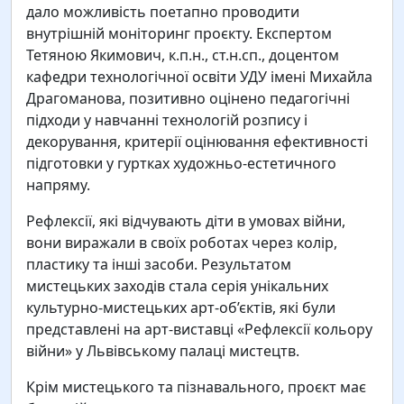
дало можливість поетапно проводити
внутрішній моніторинг проєкту. Експертом
Тетяною Якимович, к.п.н., ст.н.сп., доцентом
кафедри технологічної освіти УДУ імені Михайла
Драгоманова, позитивно оцінено педагогічні
підходи у навчанні технологій розпису і
декорування, критерії оцінювання ефективності
підготовки у гуртках художньо-естетичного
напряму.
Рефлексії, які відчувають діти в умовах війни,
вони виражали в своїх роботах через колір,
пластику та інші засоби. Результатом
мистецьких заходів стала серія унікальних
культурно-мистецьких арт-об’єктів, які були
Колектив Львівського навчально-наукового
представлені на арт-виставці «Рефлексії кольору
центру професійної освіти НПУ ім. М.
війни» у Львівському палаці мистецтв.
Драгоманова щиро вітає директора Михайла
Павловича Копельчака. Шановний Михайле
Крім мистецького та пізнавального, проєкт має