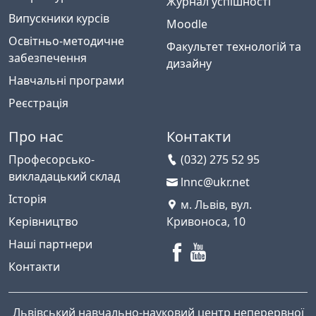
Журнал успішності
Випускники курсів
Moodle
Освітньо-методичне
Факультет технологій та
забезпечення
дизайну
Навчальні програми
Реєстрація
Про нас
Контакти
Професорсько-
(032) 275 52 95
викладацький склад
lnnc@ukr.net
Історія
м. Львів, вул.
Керівництво
Кривоноса, 10
Наші партнери
Контакти
Львівський навчально-науковий центр неперервної