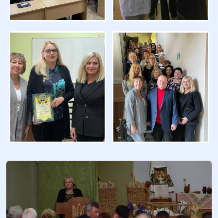
Із 2010 року на Яворівщині відбувається конкурс
фахової майстерності з професії «Різьбяр по
дереву та бересті» ім. Й.П.Станька, засновником
якого є Художнє професійно-технічне училище в
селищі Івано-Франкове. Участь у конкурсі…
Читати більше