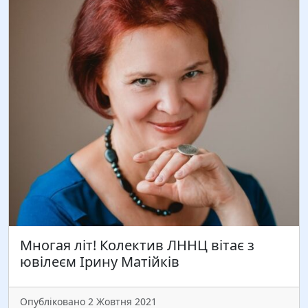
Многая літ! Колектив ЛННЦ вітає з
ювілеєм Ірину Матійків
Опубліковано 2 Жовтня 2021