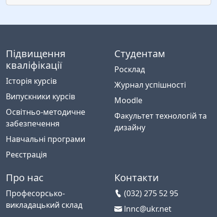
Підвищення
Студентам
кваліфікації
Росклад
Історія курсів
Журнал успішності
Випускники курсів
Moodle
Освітньо-методичне
Факультет технологій та
забезпечення
дизайну
Навчальні програми
Реєстрація
Про нас
Контакти
Професорсько-
(032) 275 52 95
викладацький склад
lnnc@ukr.net