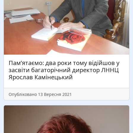
старшого наукового співробітника, кандидата
психологічних наук, доцента кафедри теорії і
методики технологічної освіти, креслення і
комп’ютерної графіки Інженерно-педагогічного
факультету Ірину Матійків. Бажаємо…
Читати більше
Пам’ятаємо: два роки тому відійшов у
засвіти багаторічний директор ЛННЦ
Ярослав Камінецький
Опубліковано 13 Вересня 2021