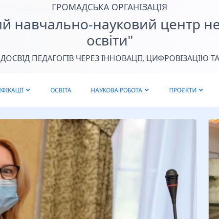
п
ГРОМАДСЬКА ОРГАНІЗАЦІЯ
ф
ий навчально-науковий центр н
п
освіти"
з
н
ОСВІД ПЕДАГОГІВ ЧЕРЕЗ ІННОВАЦІЇ, ЦИФРОВІЗАЦІЮ ТА
ФІКАЦІЇ
ОСВІТА
НАУКОВА РОБОТА
ПРОЄКТИ