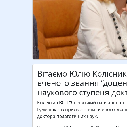
Вітаємо Юлію Колісни
вченого звання “доцен
наукового ступеня док
Колектив ВСП “Львівський навчально-нау
Гуменюк – із присвоєнням вченого зван
доктора педагогічних наук.