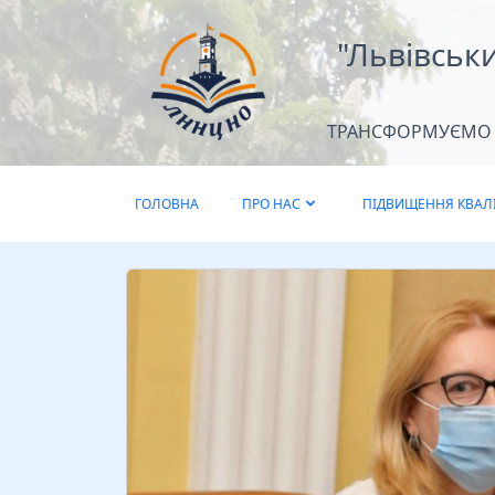
"Львівськ
ТРАНСФОРМУЄМО Д
ГОЛОВНА
ПРО НАС
ПІДВИЩЕННЯ КВАЛІ