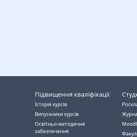
Підвищення кваліфікації
Студ
Історія курсів
Роскл
Випускники курсів
Журна
Освітньо-методичне
Moodl
забезпечення
Факул