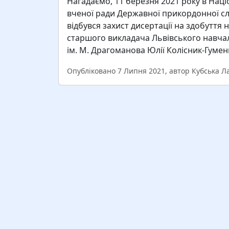
Нагадаємо, 11 березня 2021 року в Націо
вченої ради Державної прикордонної с
відбувся захист дисертації на здобуття
старшого викладача Львівського навча
ім. М. Драгоманова Юлії Колісник-Гумен
Опубліковано 7 Липня 2021, автор Кубська Л