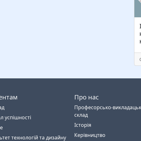
ентам
Про нас
ад
Професорсько-викладаць
склад
л успішності
Історія
e
Керівництво
ьтет технологій та дизайну