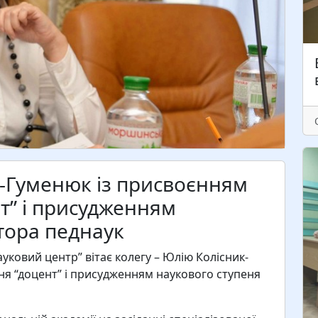
к-Гуменюк із присвоєнням
К
і
т” і присудженням
–
тора педнаук
с
Т
ковий центр” вітає колегу – Юлію Колісник-
і
ня “доцент” і присудженням наукового ступеня
п