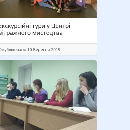
Читати більше
Екскурсійні тури у Центрі
вітражного мистецтва
Опубліковано 10 Вересня 2019
урси підвищення кваліфікації психологів
 соціальних педагогів (30 год.) 12 жовтня
 09 листопада 2022 р. Видається
відоцтво про підвищення кваліфікації
ема: «Сучасний психологічний
нструментарій: теорія і практика». У
рограмі курсів:…