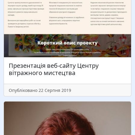
старшого наукового співробітника, кандидата
психологічних наук, доцента кафедри теорії і
методики технологічної освіти, креслення і
комп’ютерної графіки Інженерно-педагогічного
факультету Ірину Матійків. Бажаємо…
Читати більше
Презентація веб-сайту Центру
вітражного мистецтва
Опубліковано 22 Серпня 2019