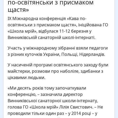
по-освітянськи з присмаком
щастя»
IX Міжнародна конференція «Кава по-
освітянськи з присмаком щастя», ініційована ГО
«Школа мрій», відбулася 11-12 березня у
Винниківській санаторній школі-інтернаті.
Участь у міжнародному зібранні взяли педагоги
з різних куточків України, Польщі, Нідерландів.
У насиченій програмі освітянського заходу були
майстерки, розмови про наболіле, здибанки з
цікавими людьми.
«Ми десять років тому започаткували
конференцію, – зазначила директор
Винниківської санаторної школи-інтернату,
голова ГО «Школа мрій» Лілія Свистович. – Не
проводили тільки один раз – у 2014 році – у