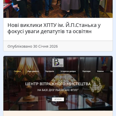
Читати більше
Нові виклики ХПТУ ім. Й.П.Станька у
фокусі уваги депатутів та освітян
Опубліковано 30 Січня 2026
Директор та колектив ЛННЦ щиро вітає з ювілеєм