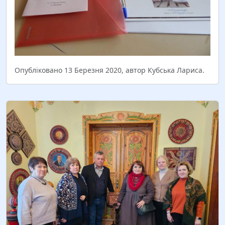
школи, спадкоємцем якої є ХПТУ. Ц Заклад…
Читати більше
Опубліковано 13 Березня 2020, автор Кубська Лариса.
22 серпня стартує презентація офіційного
новоствореного веб-сайту в рамках співпраці з
Українським культурним фондом по проекту
«Створення центру вітражного мистецтва на базі
ДНЗ «Львівське ВПХУ» для збереження та розвитку
культурної…