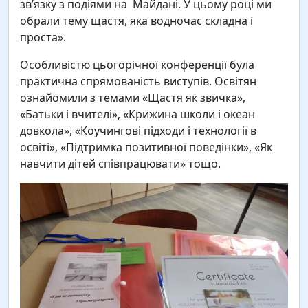
зв’язку з подіями на Майдані. У цьому році ми
обрали тему щастя, яка водночас складна і
проста».
Особливістю цьогорічної конференції була
практична спрямованість виступів. Освітян
ознайомили з темами «Щастя як звичка»,
«Батьки і вчителі», «Крижина школи і океан
довкола», «Коучингові підходи і технології в
освіті», «Підтримка позитивної поведінки», «Як
навчити дітей співпрацювати» тощо.
2026 рік для Художнього професійно-технічного
училища ім. Й.П. Станька – ювілейний. Цього року
виповнюється 130 років з часу заснування
Яворівської промислової або забавкарської