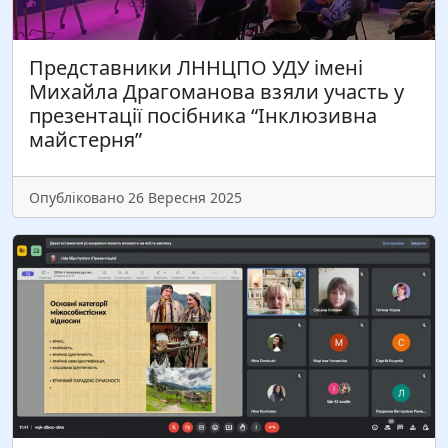
доктор педагогічних наук, старший дослідник,
професор кафедри технологічної освіти
Українського державного університету імені
Представники ЛННЦПО УДУ імені
Михайла Драгоманова Лідія Сліпчишин розкрила
Михайла Драгоманова взяли участь у
тему «У пошуку джерел…
презентації посібника “Інклюзивна
майстерня”
Читати більше
Опубліковано 26 Вересня 2025