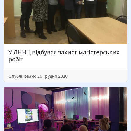
18 вересня у Львівському професійному коледжі
прикладного мистецтва та дизайну відбулася
панельна дискусія та презентація посібника
«Інклюзивна майстерня» в межах проєкту «ДЕЯКІ
КВІТИ». Під час заходу обмінювалися думками, а
також…
У ЛННЦ відбувся захист магістерських
робіт
Читати більше
Опубліковано 26 Грудня 2020
В останній день лютого відбувся вебінар, на якому