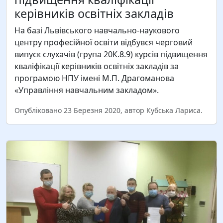
М.П.Драгоманова відбувся захист магістерських
керівників освітніх закладів
робіт за дистанційною формою. Усі студенти, які
опановують спеціальність “Середня освіта.
На базі Львівського навчально-наукового
Вчитель трудового навчання і технологій,
центру професійної освіти відбувся черговий
креслення…
випуск слухачів (група 20К.8.9) курсів підвищення
кваліфікації керівників освітніх закладів за
Читати більше
програмою НПУ імені М.П. Драгоманова
«Управління навчальним закладом».
Опубліковано 23 Березня 2020, автор Кубська Лариса.