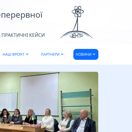
етяною Черновою, Валентиною
арламенко, Лілією Дерман і…
еперервної
Читати більше
 ПРАКТИЧНІ КЕЙСИ
НАШ ФРОНТ
ПАРТНЕРИ
НОВИНИ