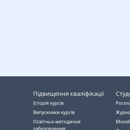
Підвищення кваліфікації
Студ
Історія курсів
Роскл
Випускники курсів
Журна
Освітньо-методичне
Moodl
забезпечення