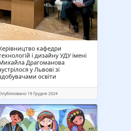
олектив Львівського навчально-
аукового центру професійної освіти НПУ
м. М. Драгоманова щиро вітає вас і ваші
Керівництво кафедри
одини з Воскресінням Христовим! Нехай
технологій і дизайну УДУ імені
е величне свято наповнить ваші серця
Михайла Драгоманова
вітлими почуттями надії і…
зустрілося у Львові зі
здобувачами освіти
Читати більше
Опубліковано 19 Грудня 2024