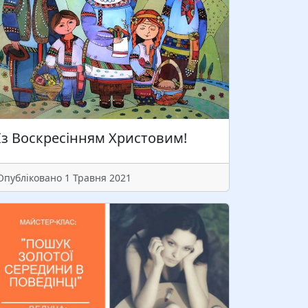
а тренінгу шукаємо відповіді на
апитання: Чому люди поводять себе так
 не інакше? Ким відчуваєте себе у
тосунках – жертвою, агресором чи
артнером? Що готові вкладати у
тосунок, що…
Із Воскресінням Христовим!
Читати більше
Опубліковано 1 Травня 2021