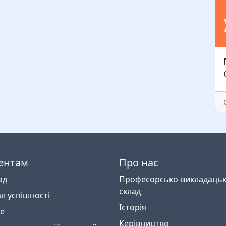
ентам
Про нас
ад
Професорсько-викладаць
склад
л успішності
Історія
e
Керівництво