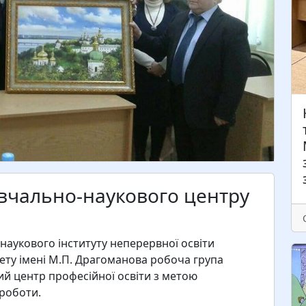
К
н
і
р
ц
с
авчально-наукового центру
наукового інституту неперервної освіти
ету імені М.П. Драгоманова робоча група
ий центр професійної освіти з метою
 роботи.