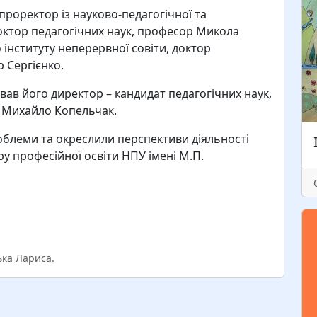
роректор із науково-педагогічної та
Н
октор педагогічних наук, професор Микола
з
інституту неперервної совіти, доктор
а
 Сергієнко.
с
п
вав його директор – кандидат педагогічних наук,
с
к Михайло Копельчак.
роблеми та окреслили перспективи діяльності
у професійної освіти НПУ імені М.П.
ька Лариса.