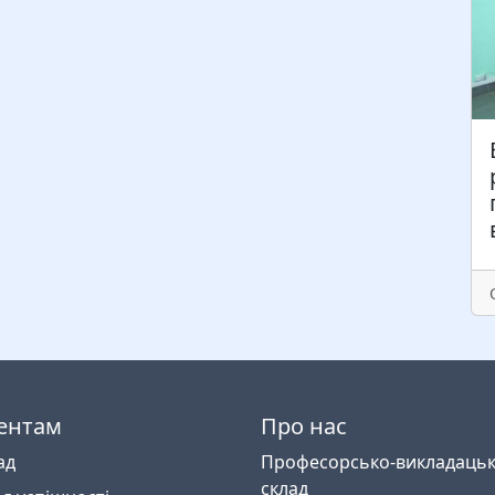
ентам
Про нас
ад
Професорсько-викладаць
склад