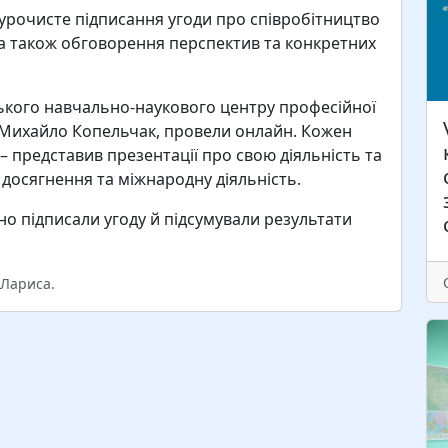
Н
 урочисте підписання угоди про співробітництво
з
, а також обговорення перспектив та конкретних
ц
п
н
ського навчально-наукового центру професійної
в
 Михайло Копельчак, провели онлайн. Кожен
з
) – представив презентації про свою діяльність та
ц
і досягнення та міжнародну діяльність.
но підписали угоду й підсумували результати
 Лариса.