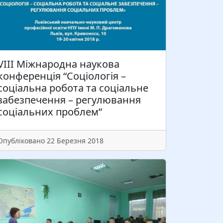
ачальники модулів та офіцери-викладачі
а напрямками підготовки Навчального
ентру НГУ розпочали навчання курсу
ідвищення кваліфікації.Щоб крокувати в
огу з часом потрібно постійно
VIII Міжнародна наукова
досконалюватися, саме тому на
конференція “Соціологія –
апрошення командування Навчального
соціальна робота та соціальне
ентру…
забезпечення – регулювання
соціальних проблем”
Читати більше
Опубліковано 22 Березня 2018