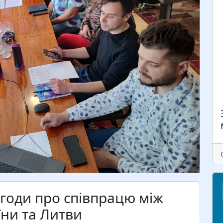
Н
У
Л
п
У
К
А
Ф
Г
угоди про співпрацю між
їни та Литви